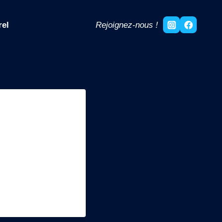
rel
Rejoignez-nous !
imez-le, puis