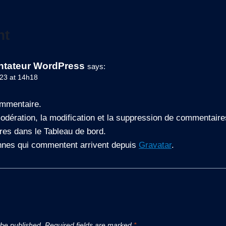
nt
tateur WordPress
says:
23 at 14h18
ommentaire.
dération, la modification et la suppression de commentaires,
es dans le Tableau de bord.
nnes qui commentent arrivent depuis
Gravatar
.
 be published.
Required fields are marked
*