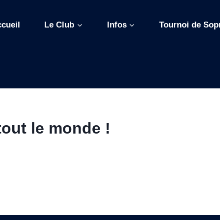
cueil
Le Club
Infos
Tournoi de Sop
tout le monde !
ptember 2023
Press. Ceci est votre premier article. Modifiez-le ou suppr
e !